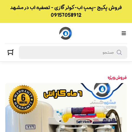
فروش پکیج -پمپ اب-کولر گازی - تصفیه اب در مشهد
09157058912