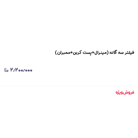
فیلتر سه گانه (مینرال+پست کربن+ممبران)
۲٫۲۰۰٫۰۰۰