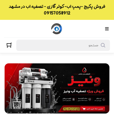
فروش پکیج -پمپ اب-کولر گازی - تصفیه اب در مشهد
09157058912