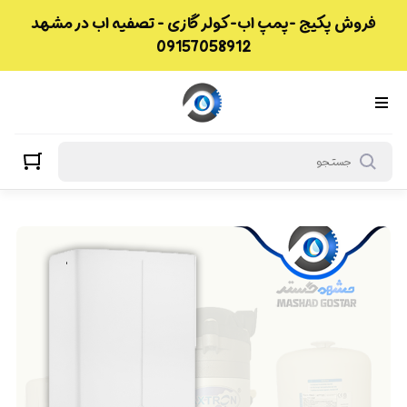
فروش پکیج -پمپ اب-کولر گازی - تصفیه اب در مشهد
09157058912